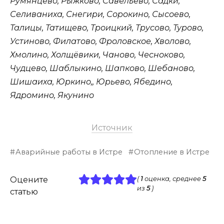
Румянцево, Рыжково, Савельево, Садки,
Селиваниха, Снегири, Сорокино, Сысоево,
Талицы, Татищево, Троицкий, Трусово, Турово,
Устиново, Филатово, Фроловское, Хволово,
Хмолино, Холщёвики, Чаново, Чесноково,
Чудцево, Шаблыкино, Шапково, Шебаново,
Шишаиха, Юркино,, Юрьево, Ябедино,
Ядромино, Якунино
Источник
Аварийные работы в Истре
Отопление в Истре
Оцените
(
1
оценка, среднее
5
из
5
)
статью