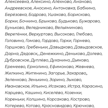
Алексеевка, Алексино, Алёхново, Ананово,
Андреевское, Аносино, Антоновка, Бабкино,
Берёзовка, Бодрово, Ушаково, Борисково,
Борки, Бочкино, Брыково, Будьково, Бужарово,
Буньково, Веледниково, Вельяминово,
Веретёнки, Верхуртово, Высоково, Глебово,
Головино, Гомово, Гордово, Горки, Горнево,
Горшково, Гребеньки, Давыдково, Давыдовское,
Дарна, Дедовск,, Денежкино, Деньково, Долево,
Дубровское, Дуплёво, Духанино, Дьяково,
Еремеево, Ермолино, Ефимоново, Жевнево,
Жилкино, Житянино, Загорье, Захарово,,
Зеленково, Зенькино, Зорино, Зыково,
Ивановское, Ильино, Исаково, Истра, Карасино,
Карцево,, Кашино, Киселёво, Козенки,
Кореньки, Колшино, Корсаково, Кострово,
Котерево, Котово, Красновидово, Крючково,