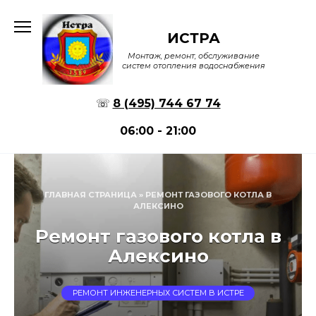
Перейти
к
ИСТРА
содержанию
Монтаж, ремонт, обслуживание
систем отопления водоснабжения
☏
8 (495) 744 67 74
06:00 - 21:00
ГЛАВНАЯ СТРАНИЦА
»
РЕМОНТ ГАЗОВОГО КОТЛА В
АЛЕКСИНО
Ремонт газового котла в
Алексино
РЕМОНТ ИНЖЕНЕРНЫХ СИСТЕМ В ИСТРЕ