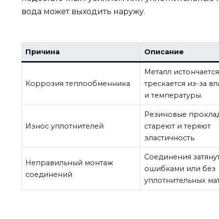
вода может выходить наружу.
Причина
Описание
Металл истончается
Коррозия теплообменника
трескается из-за в
и температуры.
Резиновые прокла
Износ уплотнителей
стареют и теряют
эластичность.
Соединения затяну
Неправильный монтаж
ошибками или без
соединений
уплотнительных ма