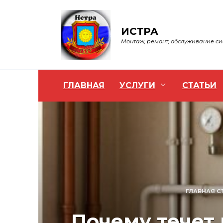
Перейти
к
содержанию
ИСТРА
Монтаж, ремонт, обслуживание с
ГЛАВНАЯ
УСЛУГИ
СТАТЬИ
ГЛАВНАЯ С
Почему течет 