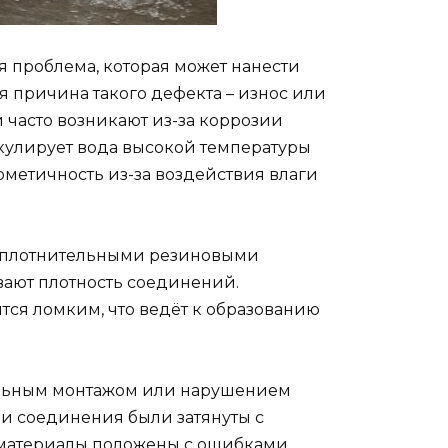
ая проблема, которая может нанести
 причина такого дефекта – износ или
 часто возникают из-за коррозии
кулирует вода высокой температуры
рметичность из-за воздействия влаги
с уплотнительными резиновыми
ают плотность соединений.
тся ломким, что ведёт к образованию
вильным монтажом или нарушением
ли соединения были затянуты с
материалы положены с ошибками,