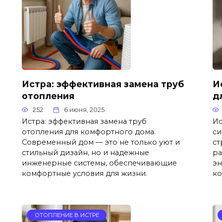
Истра: эффективная замена труб
И
отопления
д
252
6 июня, 2025
Истра: эффективная замена труб
Ис
отопления для комфортного дома.
си
Современный дом — это не только уют и
ст
стильный дизайн, но и надежные
ра
инженерные системы, обеспечивающие
эн
комфортные условия для жизни.
ко
ОТОПЛЕНИЕ В ИСТРЕ