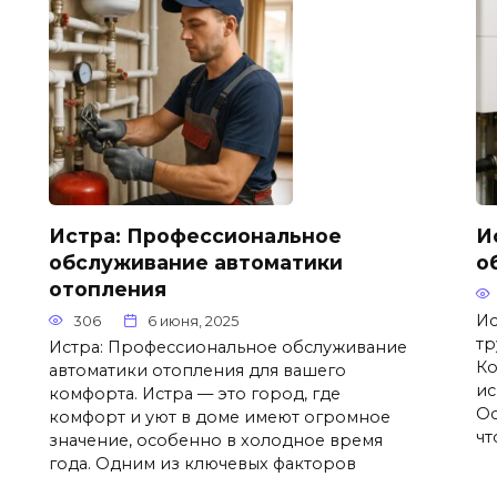
Истра: Профессиональное
И
обслуживание автоматики
о
отопления
Ис
306
6 июня, 2025
тр
Истра: Профессиональное обслуживание
Ко
автоматики отопления для вашего
ис
комфорта. Истра — это город, где
Ос
комфорт и уют в доме имеют огромное
чт
значение, особенно в холодное время
года. Одним из ключевых факторов