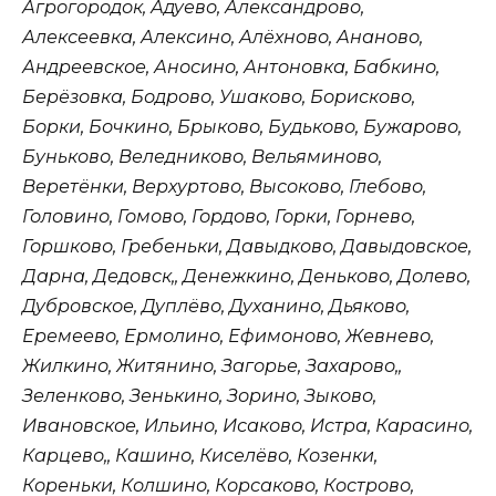
Агрогородок, Адуево, Александрово,
Алексеевка, Алексино, Алёхново, Ананово,
Андреевское, Аносино, Антоновка, Бабкино,
Берёзовка, Бодрово, Ушаково, Борисково,
Борки, Бочкино, Брыково, Будьково, Бужарово,
Буньково, Веледниково, Вельяминово,
Веретёнки, Верхуртово, Высоково, Глебово,
Головино, Гомово, Гордово, Горки, Горнево,
Горшково, Гребеньки, Давыдково, Давыдовское,
Дарна, Дедовск,, Денежкино, Деньково, Долево,
Дубровское, Дуплёво, Духанино, Дьяково,
Еремеево, Ермолино, Ефимоново, Жевнево,
Жилкино, Житянино, Загорье, Захарово,,
Зеленково, Зенькино, Зорино, Зыково,
Ивановское, Ильино, Исаково, Истра, Карасино,
Карцево,, Кашино, Киселёво, Козенки,
Кореньки, Колшино, Корсаково, Кострово,