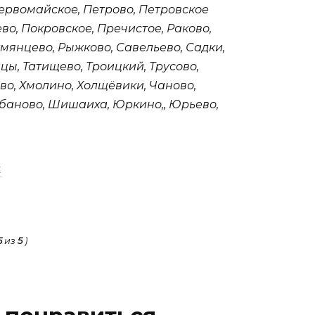
ервомайское, Петрово, Петровское
во, Покровское, Пречистое, Раково,
мянцево, Рыжково, Савельево, Садки,
цы, Татищево, Троицкий, Трусово,
ово, Хмолино, Холщёвики, Чаново,
баново, Шишаиха, Юркино,, Юрьево,
к
5
из
5
)