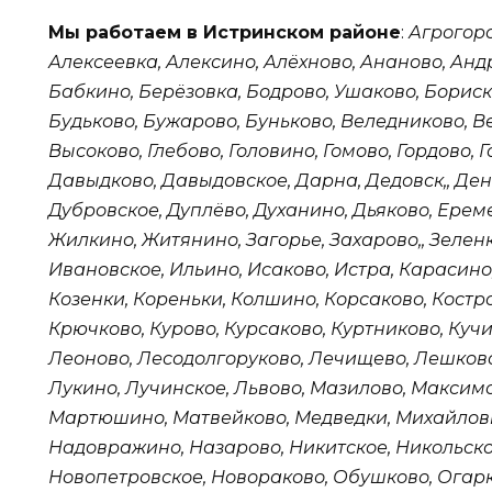
Мы работаем в Истринском районе
:
Агрогоро
Алексеевка, Алексино, Алёхново, Ананово, Анд
Бабкино, Берёзовка, Бодрово, Ушаково, Бориск
Будьково, Бужарово, Буньково, Веледниково, В
Высоково, Глебово, Головино, Гомово, Гордово, Г
Давыдково, Давыдовское, Дарна, Дедовск,, Ден
Дубровское, Дуплёво, Духанино, Дьяково, Ере
Жилкино, Житянино, Загорье, Захарово,, Зеленк
Ивановское, Ильино, Исаково, Истра, Карасино,
Козенки, Кореньки, Колшино, Корсаково, Костро
Крючково, Курово, Курсаково, Куртниково, Куч
Леоново, Лесодолгоруково, Лечищево, Лешково
Лукино, Лучинское, Львово, Мазилово, Максим
Мартюшино, Матвейково, Медведки, Михайлов
Надовражино, Назарово, Никитское, Никольско
Новопетровское, Новораково, Обушково, Огарк