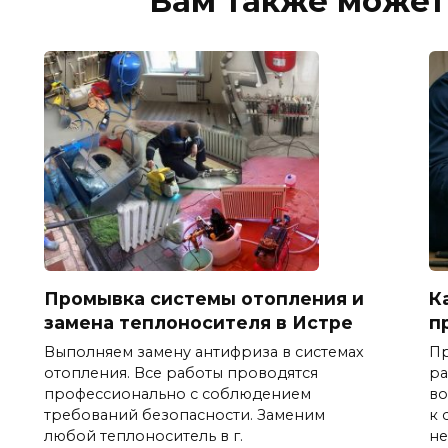
Вам также может
Промывка системы отопления и
К
замена теплоносителя в Истре
п
Выполняем замену антифриза в системах
Пр
отопления. Все работы проводятся
ра
профессионально с соблюдением
во
требований безопасности. Заменим
к 
любой теплоноситель в г.
не