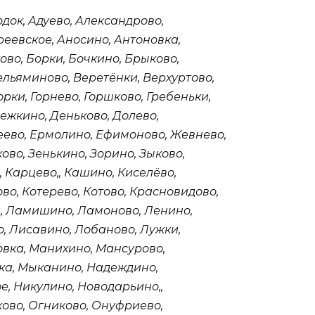
док, Адуево, Александрово,
реевское, Аносино, Антоновка,
ово, Борки, Бочкино, Брыково,
ельяминово, Веретёнки, Верхуртово,
орки, Горнево, Горшково, Гребеньки,
ежкино, Деньково, Долево,
меево, Ермолино, Ефимоново, Жевнево,
ово, Зенькино, Зорино, Зыково,
 Карцево,, Кашино, Киселёво,
во, Котерево, Котово, Красновидово,
и, Ламишино, Ламоново, Ленино,
, Лисавино, Лобаново, Лужки,
овка, Манихино, Мансурово,
ка, Мыканино, Надеждино,
е, Никулино, Новодарьино,,
ово, Огниково, Онуфриево,