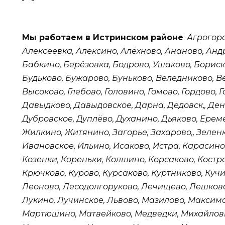
Мы работаем в Истринском районе
:
Агрогоро
Алексеевка, Алексино, Алёхново, Ананово, Анд
Бабкино, Берёзовка, Бодрово, Ушаково, Бориск
Будьково, Бужарово, Буньково, Веледниково, В
Высоково, Глебово, Головино, Гомово, Гордово, Г
Давыдково, Давыдовское, Дарна, Дедовск,, Ден
Дубровское, Дуплёво, Духанино, Дьяково, Ере
Жилкино, Житянино, Загорье, Захарово,, Зеленк
Ивановское, Ильино, Исаково, Истра, Карасино,
Козенки, Кореньки, Колшино, Корсаково, Костро
Крючково, Курово, Курсаково, Куртниково, Куч
Леоново, Лесодолгоруково, Лечищево, Лешково
Лукино, Лучинское, Львово, Мазилово, Максим
Мартюшино, Матвейково, Медведки, Михайлов