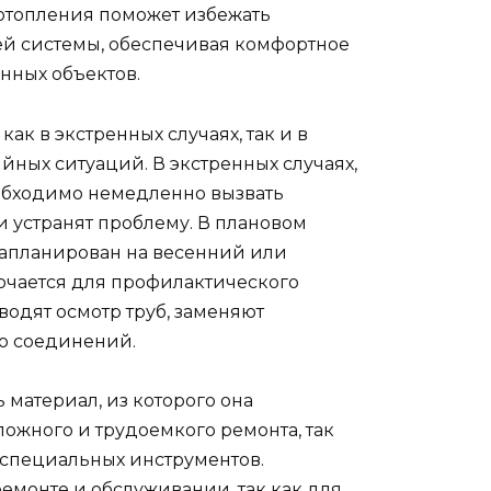
отопления поможет избежать
ей системы, обеспечивая комфортное
ных объектов.
ак в экстренных случаях, так и в
ных ситуаций. В экстренных случаях,
еобходимо немедленно вызвать
и устранят проблему. В плановом
запланирован на весенний или
лючается для профилактического
водят осмотр труб, заменяют
ю соединений.
 материал, из которого она
ложного и трудоемкого ремонта, так
 специальных инструментов.
ремонте и обслуживании, так как для