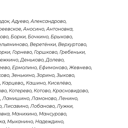
док, Адуево, Александрово,
реевское, Аносино, Антоновка,
ово, Борки, Бочкино, Брыково,
ельяминово, Веретёнки, Верхуртово,
орки, Горнево, Горшково, Гребеньки,
ежкино, Деньково, Долево,
меево, Ермолино, Ефимоново, Жевнево,
ово, Зенькино, Зорино, Зыково,
 Карцево,, Кашино, Киселёво,
во, Котерево, Котово, Красновидово,
и, Ламишино, Ламоново, Ленино,
, Лисавино, Лобаново, Лужки,
овка, Манихино, Мансурово,
ка, Мыканино, Надеждино,