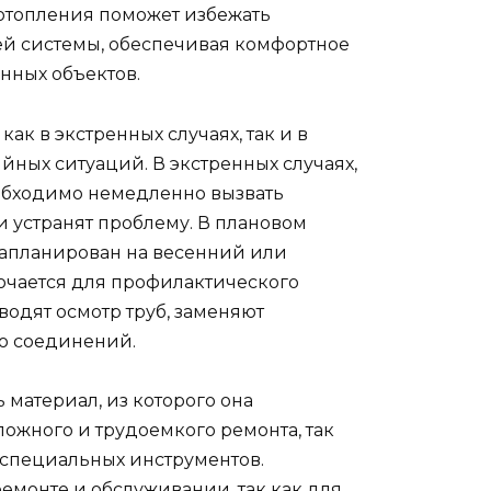
отопления поможет избежать
ей системы, обеспечивая комфортное
ных объектов.
ак в экстренных случаях, так и в
ных ситуаций. В экстренных случаях,
еобходимо немедленно вызвать
и устранят проблему. В плановом
запланирован на весенний или
лючается для профилактического
водят осмотр труб, заменяют
ю соединений.
 материал, из которого она
ложного и трудоемкого ремонта, так
 специальных инструментов.
ремонте и обслуживании, так как для