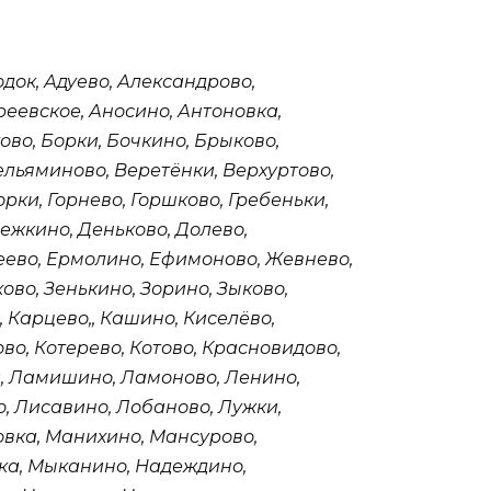
док, Адуево, Александрово,
реевское, Аносино, Антоновка,
ово, Борки, Бочкино, Брыково,
ельяминово, Веретёнки, Верхуртово,
орки, Горнево, Горшково, Гребеньки,
ежкино, Деньково, Долево,
меево, Ермолино, Ефимоново, Жевнево,
ово, Зенькино, Зорино, Зыково,
 Карцево,, Кашино, Киселёво,
во, Котерево, Котово, Красновидово,
и, Ламишино, Ламоново, Ленино,
, Лисавино, Лобаново, Лужки,
овка, Манихино, Мансурово,
ка, Мыканино, Надеждино,