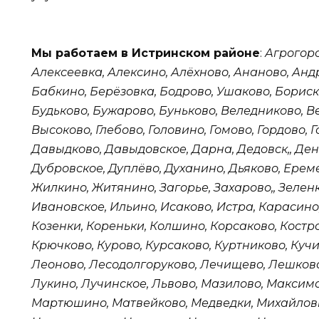
Мы работаем в Истринском районе
:
Агрогоро
Алексеевка, Алексино, Алёхново, Ананово, Анд
Бабкино, Берёзовка, Бодрово, Ушаково, Бориск
Будьково, Бужарово, Буньково, Веледниково, В
Высоково, Глебово, Головино, Гомово, Гордово, Г
Давыдково, Давыдовское, Дарна, Дедовск,, Ден
Дубровское, Дуплёво, Духанино, Дьяково, Ере
Жилкино, Житянино, Загорье, Захарово,, Зеленк
Ивановское, Ильино, Исаково, Истра, Карасино,
Козенки, Кореньки, Колшино, Корсаково, Костро
Крючково, Курово, Курсаково, Куртниково, Куч
Леоново, Лесодолгоруково, Лечищево, Лешково
Лукино, Лучинское, Львово, Мазилово, Максим
Мартюшино, Матвейково, Медведки, Михайлов