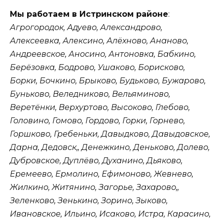
Мы работаем в Истринском районе
:
Агрогородок, Адуево, Александрово,
Алексеевка, Алексино, Алёхново, Ананово,
Андреевское, Аносино, Антоновка, Бабкино,
Берёзовка, Бодрово, Ушаково, Борисково,
Борки, Бочкино, Брыково, Будьково, Бужарово,
Буньково, Веледниково, Вельяминово,
Веретёнки, Верхуртово, Высоково, Глебово,
Головино, Гомово, Гордово, Горки, Горнево,
Горшково, Гребеньки, Давыдково, Давыдовское,
Дарна, Дедовск,, Денежкино, Деньково, Долево,
Дубровское, Дуплёво, Духанино, Дьяково,
Еремеево, Ермолино, Ефимоново, Жевнево,
Жилкино, Житянино, Загорье, Захарово,,
Зеленково, Зенькино, Зорино, Зыково,
Ивановское, Ильино, Исаково, Истра, Карасино,