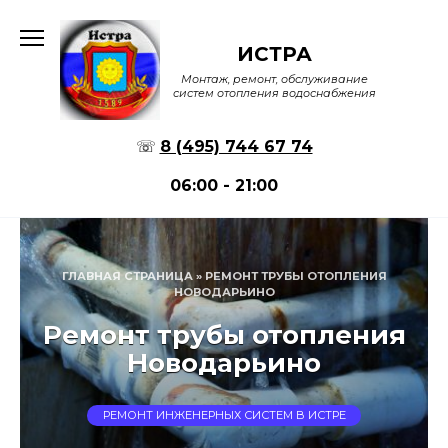
Перейти
к
ИСТРА
содержанию
Монтаж, ремонт, обслуживание
систем отопления водоснабжения
☏
8 (495) 744 67 74
06:00 - 21:00
ГЛАВНАЯ СТРАНИЦА
»
РЕМОНТ ТРУБЫ ОТОПЛЕНИЯ
НОВОДАРЬИНО
Ремонт трубы отопления
Новодарьино
РЕМОНТ ИНЖЕНЕРНЫХ СИСТЕМ В ИСТРЕ