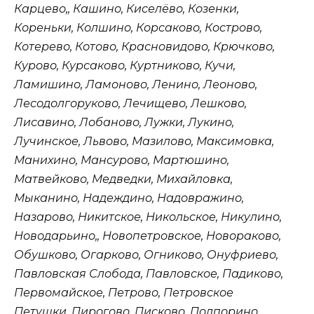
Карцево,, Кашино, Киселёво, Козенки,
Кореньки, Колшино, Корсаково, Кострово,
Котерево, Котово, Красновидово, Крючково,
Курово, Курсаково, Куртниково, Кучи,
Ламишино, Ламоново, Ленино, Леоново,
Лесодолгоруково, Лечищево, Лешково,
Лисавино, Лобаново, Лужки, Лукино,
Лучинское, Львово, Мазилово, Максимовка,
Манихино, Мансурово, Мартюшино,
Матвейково, Медведки, Михайловка,
Мыканино, Надеждино, Надовражино,
Назарово, Никитское, Никольское, Никулино,
Новодарьино,, Новопетровское, Новораково,
Обушково, Огарково, Огниково, Онуфриево,
Павловская Слобода, Павловское, Падиково,
Первомайское, Петрово, Петровское
Петушки, Пирогово, Писково, Подпорино,