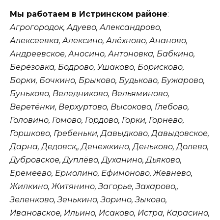
Мы работаем в Истринском районе
:
Агрогородок, Адуево, Александрово,
Алексеевка, Алексино, Алёхново, Ананово,
Андреевское, Аносино, Антоновка, Бабкино,
Берёзовка, Бодрово, Ушаково, Борисково,
Борки, Бочкино, Брыково, Будьково, Бужарово,
Буньково, Веледниково, Вельяминово,
Веретёнки, Верхуртово, Высоково, Глебово,
Головино, Гомово, Гордово, Горки, Горнево,
Горшково, Гребеньки, Давыдково, Давыдовское,
Дарна, Дедовск,, Денежкино, Деньково, Долево,
Дубровское, Дуплёво, Духанино, Дьяково,
Еремеево, Ермолино, Ефимоново, Жевнево,
Жилкино, Житянино, Загорье, Захарово,,
Зеленково, Зенькино, Зорино, Зыково,
Ивановское, Ильино, Исаково, Истра, Карасино,