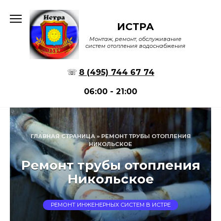
Перейти
к
ИСТРА
содержанию
Монтаж, ремонт, обслуживание
систем отопления водоснабжения
☏
8 (495) 744 67 74
06:00 - 21:00
ГЛАВНАЯ СТРАНИЦА
»
РЕМОНТ ТРУБЫ ОТОПЛЕНИЯ
НИКОЛЬСКОЕ
Ремонт трубы отопления
Никольское
РЕМОНТ ИНЖЕНЕРНЫХ СИСТЕМ В ИСТРЕ