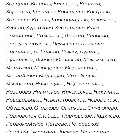
Карцево,, Кашино, Киселёво, Козенки,
Кореньки, Колшино, Корсаково, Кострово,
Котерево, Котово, Красновидово, Крючково,
Курово, Курсаково, Куртниково, Кучи,
Ламишино, Ламоново, Ленино, Леоново,
Лесодолгоруково, Лечищево, Лешково,
Лисавино, Лобаново, Лужки, Лукино,
Лучинское, Львово, Мазилово, Максимовка,
Манихино, Мансурово, Мартюшино,
Матвейково, Медведки, Михайловка,
Мыканино, Надеждино, Надовражино,
Назарово, Никитское, Никольское, Никулино,
Новодарьино,, Новопетровское, Новораково,
Обушково, Огарково, Огниково, Онуфриево,
Павловская Слобода, Павловское, Падиково,
Первомайское, Петрово, Петровское
Петушки, Пирогово, Писково, Подпорино,