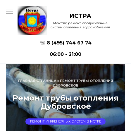
Перейти
к
ИСТРА
содержанию
Монтаж, ремонт, обслуживание
систем отопления водоснабжения
☏
8 (495) 744 67 74
06:00 - 21:00
ГЛАВНАЯ СТРАНИЦА
»
РЕМОНТ ТРУБЫ ОТОПЛЕНИЯ
ДУБРОВСКОЕ
Ремонт трубы отопления
Дубровское
РЕМОНТ ИНЖЕНЕРНЫХ СИСТЕМ В ИСТРЕ