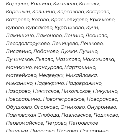
Карцево,, Кашино, Киселёво, Козенки,
Кореньки, Колшино, Корсаково, Кострово,
Котерево, Котово, Красновидово, Крючково,
Курово, Курсаково, Куртниково, Кучи,
Ламишино, Ламоново, Ленино, Леоново,
Лесодолгоруково, Лечищево, Лешково,
Лисавино, Лобаново, Лужки, Лукино,
Лучинское, Львово, Мазилово, Максимовка,
Манихино, Мансурово, Мартюшино,
Матвейково, Медведки, Михайловка,
Мыканино, Надеждино, Надовражино,
Назарово, Никитское, Никольское, Никулино,
Новодарьино,, Новопетровское, Новораково,
Обушково, Огарково, Огниково, Онуфриево,
Павловская Слобода, Павловское, Падиково,
Первомайское, Петрово, Петровское
Петушки, Пирогово, Писково, Подпорино,