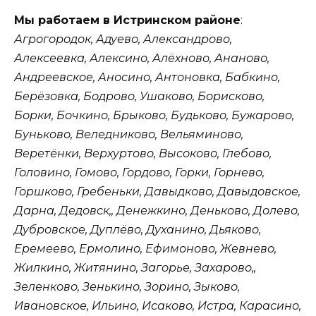
Мы работаем в Истринском районе
:
Агрогородок, Адуево, Александрово,
Алексеевка, Алексино, Алёхново, Ананово,
Андреевское, Аносино, Антоновка, Бабкино,
Берёзовка, Бодрово, Ушаково, Борисково,
Борки, Бочкино, Брыково, Будьково, Бужарово,
Буньково, Веледниково, Вельяминово,
Веретёнки, Верхуртово, Высоково, Глебово,
Головино, Гомово, Гордово, Горки, Горнево,
Горшково, Гребеньки, Давыдково, Давыдовское,
Дарна, Дедовск,, Денежкино, Деньково, Долево,
Дубровское, Дуплёво, Духанино, Дьяково,
Еремеево, Ермолино, Ефимоново, Жевнево,
Жилкино, Житянино, Загорье, Захарово,,
Зеленково, Зенькино, Зорино, Зыково,
Ивановское, Ильино, Исаково, Истра, Карасино,