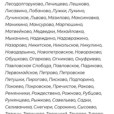
Лесодолгоруково, Лечищево, Лешково,
Лисавино, Лобаново, Лужки, Лукино,
Лучинское, Львово, Мазилово, Максимовка,
Манихино, Мансурово, Мартюшино,
Матвейково, Медведки, Михайловка,
Мыканино, Надеждино, Надовражино,
Назарово, Никитское, Никольское, Никулино,
Новодарьино,, Новопетровское, Новораково,
Обушково, Огарково, Огниково, Онуфриево,
Павловская Слобода, Павловское, Падиково,
Первомайское, Петрово, Петровское
Петушки, Пирогово, Писково, Подпорино,
Покоево, Покровское, Пречистое, Раково,
Ремянники, Рождествено, Рожново, Рубцово,
Румянцево, Рыжково, Савельево, Садки,
Селиваниха, Снегири, Сорокино, Сысоево,
Талицы, Татищево, Троицкий, Трусово, Турово,