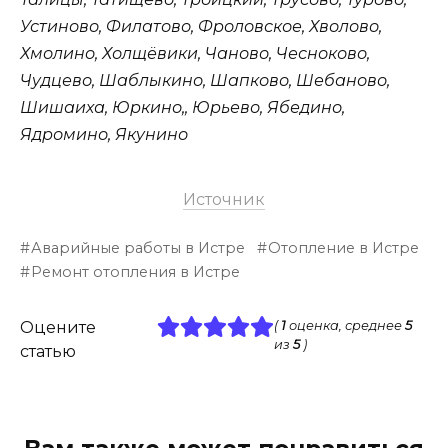
Устиново, Филатово, Фроловское, Хволово,
Хмолино, Холщёвики, Чаново, Чесноково,
Чудцево, Шаблыкино, Шапково, Шебаново,
Шишаиха, Юркино,, Юрьево, Ябедино,
Ядромино, Якунино
Источник
Аварийные работы в Истре
Отопление в Истре
Ремонт отопления в Истре
Оцените
(
1
оценка, среднее
5
из
5
)
статью