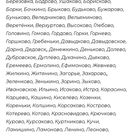
Берёзовка, Бодрово, Ушаково, Борисково,
Борки, Бочкино, Брыково, Будьково, Бужарово,
Буньково, Веледниково, Вельяминово,
Веретёнки, Верхуртово, Высоково, Глебово,
Головино, Гомово, Гордово, Горки, Горнево,
Горшково, Гребеньки, Давыдково, Давыдовское,
Дарна, Дедовск,, Денежкино, Деньково, Долево,
Дубровское, Дуплёво, Духанино, Дьяково,
Еремеево, Ермолино, Ефимоново, Жевнево,
Жилкино, Житянино, Загорье, Захарово,,
Зеленково, Зенькино, Зорино, Зыково,
Ивановское, Ильино, Исаково, Истра, Карасино,
Карцево,, Кашино, Киселёво, Козенки,
Кореньки, Колшино, Корсаково, Кострово,
Котерево, Котово, Красновидово, Крючково,
Курово, Курсаково, Куртниково, Кучи,
Ламишино, Ламоново, Ленино, Леоново,