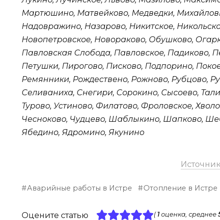
Мартюшино, Матвейково, Медведки, Михайлов
Надовражино, Назарово, Никитское, Никольско
Новопетровское, Новораково, Обушково, Огарк
Павловская Слобода, Павловское, Падиково, П
Петушки, Пирогово, Писково, Подпорино, Покое
Ремянники, Рождествено, Рожново, Рубцово, Ру
Селиваниха, Снегири, Сорокино, Сысоево, Тали
Турово, Устиново, Филатово, Фроловское, Хвол
Чесноково, Чудцево, Шаблыкино, Шапково, Ше
Ябедино, Ядромино, Якунино
Источни
Аварийные работы в Истре
Отопление в Истре
Оцените статью
(
1
оценка, среднее