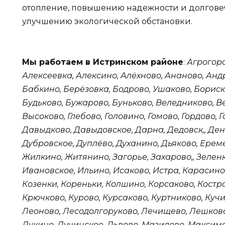
отопление, повышению надежности и долговеч
улучшению экологической обстановки.
Мы работаем в Истринском районе
:
Агрогоро
Алексеевка, Алексино, Алёхново, Ананово, Анд
Бабкино, Берёзовка, Бодрово, Ушаково, Бориск
Будьково, Бужарово, Буньково, Веледниково, В
Высоково, Глебово, Головино, Гомово, Гордово, Г
Давыдково, Давыдовское, Дарна, Дедовск,, Ден
Дубровское, Дуплёво, Духанино, Дьяково, Ере
Жилкино, Житянино, Загорье, Захарово,, Зеленк
Ивановское, Ильино, Исаково, Истра, Карасино,
Козенки, Кореньки, Колшино, Корсаково, Костро
Крючково, Курово, Курсаково, Куртниково, Куч
Леоново, Лесодолгоруково, Лечищево, Лешково
Лукино, Лучинское, Львово, Мазилово, Максим