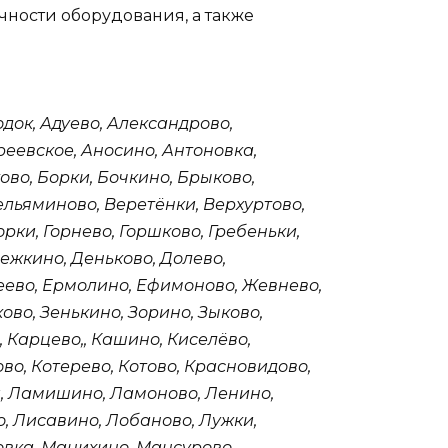
ности оборудования, а также
док, Адуево, Александрово,
реевское, Аносино, Антоновка,
ово, Борки, Бочкино, Брыково,
ельяминово, Веретёнки, Верхуртово,
орки, Горнево, Горшково, Гребеньки,
ежкино, Деньково, Долево,
меево, Ермолино, Ефимоново, Жевнево,
ово, Зенькино, Зорино, Зыково,
 Карцево,, Кашино, Киселёво,
во, Котерево, Котово, Красновидово,
и, Ламишино, Ламоново, Ленино,
, Лисавино, Лобаново, Лужки,
овка, Манихино, Мансурово,