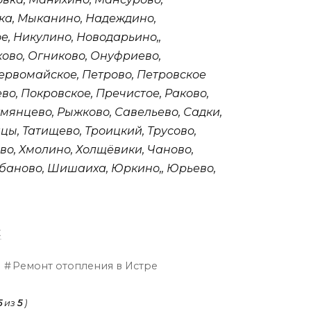
ка, Мыканино, Надеждино,
е, Никулино, Новодарьино,,
ово, Огниково, Онуфриево,
ервомайское, Петрово, Петровское
во, Покровское, Пречистое, Раково,
мянцево, Рыжково, Савельево, Садки,
цы, Татищево, Троицкий, Трусово,
ово, Хмолино, Холщёвики, Чаново,
баново, Шишаиха, Юркино,, Юрьево,
к
Ремонт отопления в Истре
5
из
5
)