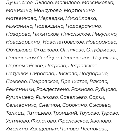
Лучинское, Львово, Мазилово, Максимовка,
Манихино, Мансурово, Мартюшино,
Матвейково, Медведки, Михайловка,
Мыканино, Надеждино, Надовражино,
Назарово, Никитское, Никольское, Никулино,
Новодарьино,, Новопетровское, Новораково,
Обушково, Огарково, Огниково, Онуфриево,
Павловская Слобода, Павловское, Падиково,
Первомайское, Петрово, Петровское
Петушки, Пирогово, Писково, Подпорино,
Покоево, Покровское, Пречистое, Раково,
Ремянники, Рождествено, Рожново, Рубцово,
Румянцево, Рыжково, Савельево, Садки,
Селиваниха, Снегири, Сорокино, Сысоево,
Талицы, Татищево, Троицкий, Трусово, Турово,
Устиново, Филатово, Фроловское, Хволово,
Хмолино, Холщёвики, Чаново, Чесноково,