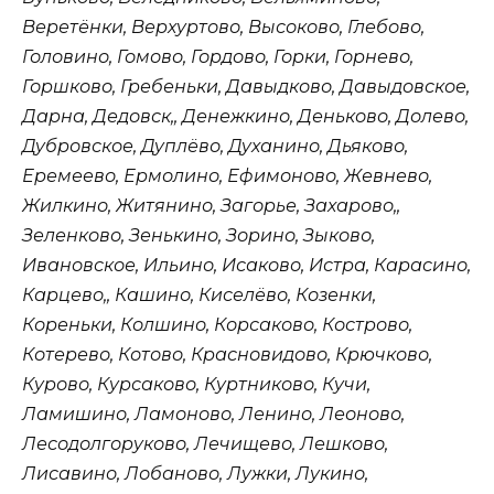
Веретёнки, Верхуртово, Высоково, Глебово,
Головино, Гомово, Гордово, Горки, Горнево,
Горшково, Гребеньки, Давыдково, Давыдовское,
Дарна, Дедовск,, Денежкино, Деньково, Долево,
Дубровское, Дуплёво, Духанино, Дьяково,
Еремеево, Ермолино, Ефимоново, Жевнево,
Жилкино, Житянино, Загорье, Захарово,,
Зеленково, Зенькино, Зорино, Зыково,
Ивановское, Ильино, Исаково, Истра, Карасино,
Карцево,, Кашино, Киселёво, Козенки,
Кореньки, Колшино, Корсаково, Кострово,
Котерево, Котово, Красновидово, Крючково,
Курово, Курсаково, Куртниково, Кучи,
Ламишино, Ламоново, Ленино, Леоново,
Лесодолгоруково, Лечищево, Лешково,
Лисавино, Лобаново, Лужки, Лукино,