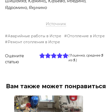
Шишаиха, Юркино,, Юрьево, Ябедино,
Ядромино, Якунино
Источник
Аварийные работы в Истре
Отопление в Истре
Ремонт отопления в Истре
Оцените
(
1
оценка, среднее
5
из
5
)
статью
Вам также может понравиться