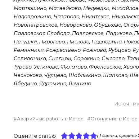
Мартюшино, Матвейково, Медведки, Михайлов
Надовражино, Назарово, Никитское, Никольско
Новопетровское, Новораково, Обушково, Огарк
Павловская Слобода, Павловское, Падиково, П
Петушки, Пирогово, Писково, Подпорино, Покое
Ремянники, Рождествено, Рожново, Рубцово, Ру
Селиваниха, Снегири, Сорокино, Сысоево, Тали
Турово, Устиново, Филатово, Фроловское, Хвол
Чесноково, Чудцево, Шаблыкино, Шапково, Ше
Ябедино, Ядромино, Якунино
Источни
Аварийные работы в Истре
Отопление в Истре
Оцените статью
(
1
оценка, среднее