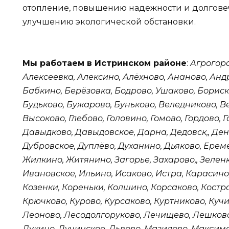
отопление, повышению надежности и долговеч
улучшению экологической обстановки.
Мы работаем в Истринском районе
:
Агрогоро
Алексеевка, Алексино, Алёхново, Ананово, Анд
Бабкино, Берёзовка, Бодрово, Ушаково, Бориск
Будьково, Бужарово, Буньково, Веледниково, В
Высоково, Глебово, Головино, Гомово, Гордово, Г
Давыдково, Давыдовское, Дарна, Дедовск,, Ден
Дубровское, Дуплёво, Духанино, Дьяково, Ере
Жилкино, Житянино, Загорье, Захарово,, Зеленк
Ивановское, Ильино, Исаково, Истра, Карасино,
Козенки, Кореньки, Колшино, Корсаково, Костро
Крючково, Курово, Курсаково, Куртниково, Куч
Леоново, Лесодолгоруково, Лечищево, Лешково
Лукино, Лучинское, Львово, Мазилово, Максим