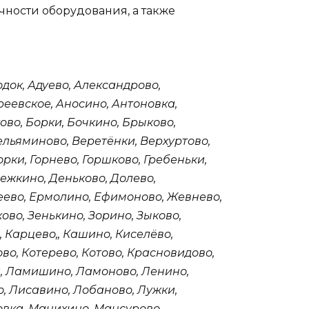
ности оборудования, а также
док, Адуево, Александрово,
реевское, Аносино, Антоновка,
ово, Борки, Бочкино, Брыково,
ельяминово, Веретёнки, Верхуртово,
орки, Горнево, Горшково, Гребеньки,
ежкино, Деньково, Долево,
меево, Ермолино, Ефимоново, Жевнево,
ово, Зенькино, Зорино, Зыково,
 Карцево,, Кашино, Киселёво,
во, Котерево, Котово, Красновидово,
и, Ламишино, Ламоново, Ленино,
, Лисавино, Лобаново, Лужки,
овка, Манихино, Мансурово,