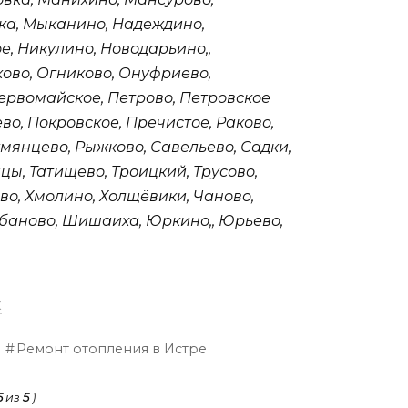
ка, Мыканино, Надеждино,
е, Никулино, Новодарьино,,
ово, Огниково, Онуфриево,
ервомайское, Петрово, Петровское
во, Покровское, Пречистое, Раково,
мянцево, Рыжково, Савельево, Садки,
цы, Татищево, Троицкий, Трусово,
ово, Хмолино, Холщёвики, Чаново,
баново, Шишаиха, Юркино,, Юрьево,
к
Ремонт отопления в Истре
5
из
5
)