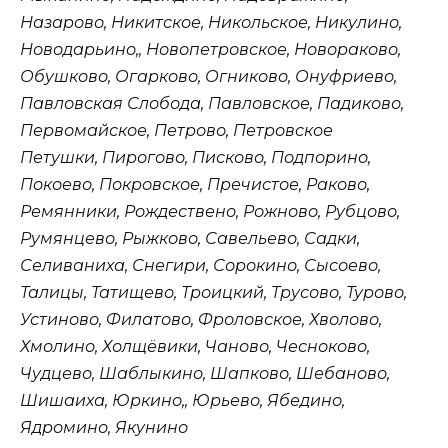
Назарово, Никитское, Никольское, Никулино,
Новодарьино,, Новопетровское, Новораково,
Обушково, Огарково, Огниково, Онуфриево,
Павловская Слобода, Павловское, Падиково,
Первомайское, Петрово, Петровское
Петушки, Пирогово, Писково, Подпорино,
Покоево, Покровское, Пречистое, Раково,
Ремянники, Рождествено, Рожново, Рубцово,
Румянцево, Рыжково, Савельево, Садки,
Селиваниха, Снегири, Сорокино, Сысоево,
Талицы, Татищево, Троицкий, Трусово, Турово,
Устиново, Филатово, Фроловское, Хволово,
Хмолино, Холщёвики, Чаново, Чесноково,
Чудцево, Шаблыкино, Шапково, Шебаново,
Шишаиха, Юркино,, Юрьево, Ябедино,
Ядромино, Якунино