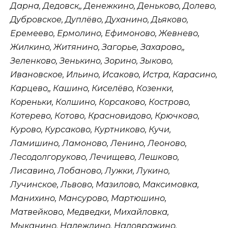
Дарна, Дедовск,, Денежкино, Деньково, Долево,
Дубровское, Дуплёво, Духанино, Дьяково,
Еремеево, Ермолино, Ефимоново, Жевнево,
Жилкино, Житянино, Загорье, Захарово,,
Зеленково, Зенькино, Зорино, Зыково,
Ивановское, Ильино, Исаково, Истра, Карасино,
Карцево,, Кашино, Киселёво, Козенки,
Кореньки, Колшино, Корсаково, Кострово,
Котерево, Котово, Красновидово, Крючково,
Курово, Курсаково, Куртниково, Кучи,
Ламишино, Ламоново, Ленино, Леоново,
Лесодолгоруково, Лечищево, Лешково,
Лисавино, Лобаново, Лужки, Лукино,
Лучинское, Львово, Мазилово, Максимовка,
Манихино, Мансурово, Мартюшино,
Матвейково, Медведки, Михайловка,
Мыканино, Надеждино, Надовражино,