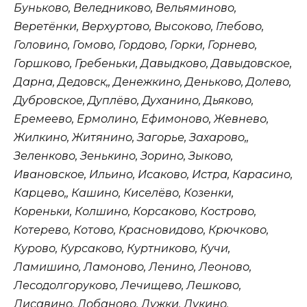
Буньково, Веледниково, Вельяминово,
Веретёнки, Верхуртово, Высоково, Глебово,
Головино, Гомово, Гордово, Горки, Горнево,
Горшково, Гребеньки, Давыдково, Давыдовское,
Дарна, Дедовск,, Денежкино, Деньково, Долево,
Дубровское, Дуплёво, Духанино, Дьяково,
Еремеево, Ермолино, Ефимоново, Жевнево,
Жилкино, Житянино, Загорье, Захарово,,
Зеленково, Зенькино, Зорино, Зыково,
Ивановское, Ильино, Исаково, Истра, Карасино,
Карцево,, Кашино, Киселёво, Козенки,
Кореньки, Колшино, Корсаково, Кострово,
Котерево, Котово, Красновидово, Крючково,
Курово, Курсаково, Куртниково, Кучи,
Ламишино, Ламоново, Ленино, Леоново,
Лесодолгоруково, Лечищево, Лешково,
Лисавино, Лобаново, Лужки, Лукино,