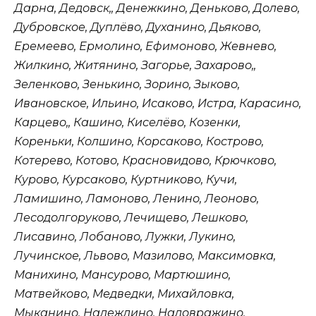
Дарна, Дедовск,, Денежкино, Деньково, Долево,
Дубровское, Дуплёво, Духанино, Дьяково,
Еремеево, Ермолино, Ефимоново, Жевнево,
Жилкино, Житянино, Загорье, Захарово,,
Зеленково, Зенькино, Зорино, Зыково,
Ивановское, Ильино, Исаково, Истра, Карасино,
Карцево,, Кашино, Киселёво, Козенки,
Кореньки, Колшино, Корсаково, Кострово,
Котерево, Котово, Красновидово, Крючково,
Курово, Курсаково, Куртниково, Кучи,
Ламишино, Ламоново, Ленино, Леоново,
Лесодолгоруково, Лечищево, Лешково,
Лисавино, Лобаново, Лужки, Лукино,
Лучинское, Львово, Мазилово, Максимовка,
Манихино, Мансурово, Мартюшино,
Матвейково, Медведки, Михайловка,
Мыканино, Надеждино, Надовражино,