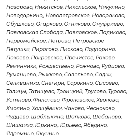
Назарово, Никитское, Никольское, Никулино,
Новодарьино,, Новопетровское, Новораково,
Обушково, Огарково, Огниково, Онуфриево,
Павловская Слобода, Павловское, Падиково,
Первомайское, Петрово, Петровское
Петушки, Пирогово, Писково, Подпорино,
Покоево, Покровское, Пречистое, Раково,
Ремянники, Рождествено, Рожново, Рубцово,
Румянцево, Рыжково, Савельево, Садки,
Селиваниха, Снегири, Сорокино, Сысоево,
Талицы, Татищево, Троицкий, Трусово, Турово,
Устиново, Филатово, Фроловское, Хволово,
Хмолино, Холщёвики, Чаново, Чесноково,
Чудцево, Шаблыкино, Шапково, Шебаново,
Шишаиха, Юркино,, Юрьево, Ябедино,
Ядромино, Якунино