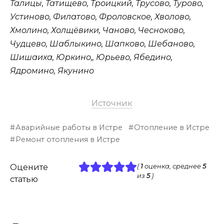
Талицы, Татищево, Троицкий, Трусово, Турово,
Устиново, Филатово, Фроловское, Хволово,
Хмолино, Холщёвики, Чаново, Чесноково,
Чудцево, Шаблыкино, Шапково, Шебаново,
Шишаиха, Юркино,, Юрьево, Ябедино,
Ядромино, Якунино
Источник
Аварийные работы в Истре
Отопление в Истре
Ремонт отопления в Истре
Оцените
(
1
оценка, среднее
5
из
5
)
статью