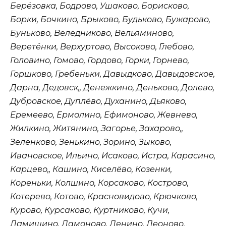
Берёзовка, Бодрово, Ушаково, Борисково,
Борки, Бочкино, Брыково, Будьково, Бужарово,
Буньково, Веледниково, Вельяминово,
Веретёнки, Верхуртово, Высоково, Глебово,
Головино, Гомово, Гордово, Горки, Горнево,
Горшково, Гребеньки, Давыдково, Давыдовское,
Дарна, Дедовск,, Денежкино, Деньково, Долево,
Дубровское, Дуплёво, Духанино, Дьяково,
Еремеево, Ермолино, Ефимоново, Жевнево,
Жилкино, Житянино, Загорье, Захарово,,
Зеленково, Зенькино, Зорино, Зыково,
Ивановское, Ильино, Исаково, Истра, Карасино,
Карцево,, Кашино, Киселёво, Козенки,
Кореньки, Колшино, Корсаково, Кострово,
Котерево, Котово, Красновидово, Крючково,
Курово, Курсаково, Куртниково, Кучи,
Ламишино, Ламоново, Ленино, Леоново,