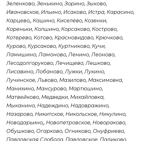
Зеленково, Зенькино, Зорино, Зыково,
Ивановское, Ильино, Исаково, Истра, Карасино,
Карцево,, Кашино, Киселёво, Козенки,
Кореньки, Колшино, Корсаково, Кострово,
Котерево, Котово, Красновидово, Крючково,
Курово, Курсаково, Куртниково, Кучи,
Ламишино, Ламоново, Ленино, Леоново,
Лесодолгоруково, Лечищево, Лешково,
Лисавино, Лобаново, Лужки, Лукино,
Лучинское, Львово, Мазилово, Максимовка,
Манихино, Мансурово, Мартюшино,
Матвейково, Медведки, Михайловка,
Мыканино, Надеждино, Надовражино,
Назарово, Никитское, Никольское, Никулино,
Новодарьино,, Новопетровское, Новораково,
Обушково, Огарково, Огниково, Онуфриево,
Павловская Слобода, Павловское, Падиково,