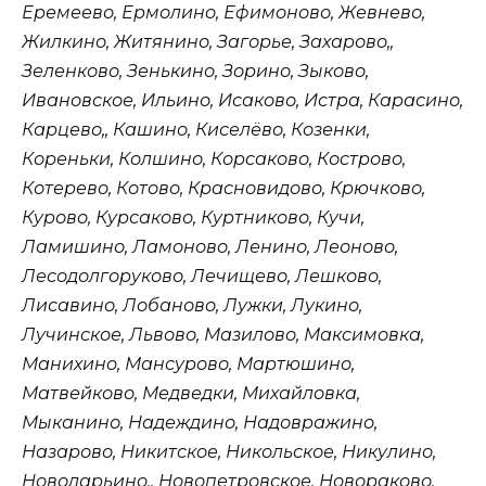
Еремеево, Ермолино, Ефимоново, Жевнево,
Жилкино, Житянино, Загорье, Захарово,,
Зеленково, Зенькино, Зорино, Зыково,
Ивановское, Ильино, Исаково, Истра, Карасино,
Карцево,, Кашино, Киселёво, Козенки,
Кореньки, Колшино, Корсаково, Кострово,
Котерево, Котово, Красновидово, Крючково,
Курово, Курсаково, Куртниково, Кучи,
Ламишино, Ламоново, Ленино, Леоново,
Лесодолгоруково, Лечищево, Лешково,
Лисавино, Лобаново, Лужки, Лукино,
Лучинское, Львово, Мазилово, Максимовка,
Манихино, Мансурово, Мартюшино,
Матвейково, Медведки, Михайловка,
Мыканино, Надеждино, Надовражино,
Назарово, Никитское, Никольское, Никулино,
Новодарьино,, Новопетровское, Новораково,