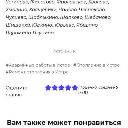
Устиново, Филатово, Фроловское, Хволово,
Хмолино, Холщёвики, Чаново, Чесноково,
Чудцево, Шаблыкино, Шапково, Шебаново,
Шишаиха, Юркино,, Юрьево, Ябедино,
Ядромино, Якунино
Источник
Аварийные работы в Истре
Отопление в Истре
Ремонт отопления в Истре
Оцените
(
1
оценка, среднее
5
из
5
)
статью
Вам также может понравиться