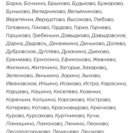
Борки, Бочкино, Брыково, Будьково, Бужарово,
Буньково, Веледниково, Вельяминово,
Веретёнки, Верхуртово, Высоково, Глебово,
Головино, Гомово, Гордово, Горки, Горнево,
Горшково, Гребеньки, Давыдково, Давыдовское,
Дарна, Дедовск,, Денежкино, Деньково, Долево,
Дубровское, Дуплёво, Духанино, Дьяково,
Еремеево, Ермолино, Ефимоново, Жевнево,
Жилкино, Житянино, Загорье, Захарово,,
Зеленково, Зенькино, Зорино, Зыково,
Ивановское, Ильино, Исаково, Истра, Карасино,
Карцево,, Кашино, Киселёво, Козенки,
Кореньки, Колшино, Корсаково, Кострово,
Котерево, Котово, Красновидово, Крючково,
Курово, Курсаково, Куртниково, Кучи,
Ламишино, Ламоново, Ленино, Леоново,
Лесодолгоруково, Лечищево, Лешково,