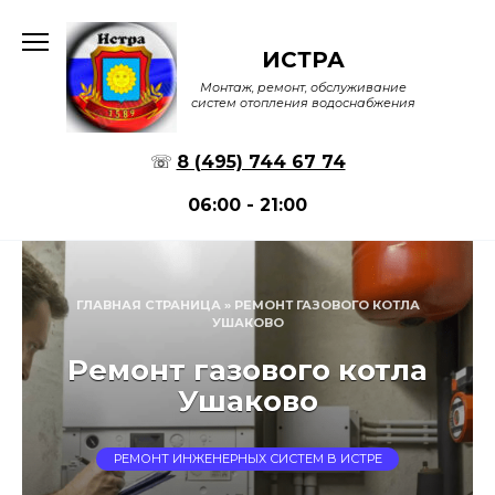
Перейти
к
ИСТРА
содержанию
Монтаж, ремонт, обслуживание
систем отопления водоснабжения
☏
8 (495) 744 67 74
06:00 - 21:00
ГЛАВНАЯ СТРАНИЦА
»
РЕМОНТ ГАЗОВОГО КОТЛА
УШАКОВО
Ремонт газового котла
Ушаково
РЕМОНТ ИНЖЕНЕРНЫХ СИСТЕМ В ИСТРЕ