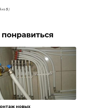
5
из
5
)
 понравиться
онтаж новых