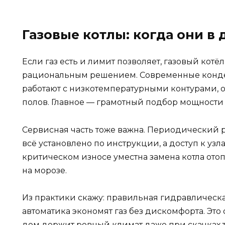
Газовые котлы: когда они в 
Если газ есть и лимит позволяет, газовый кот
рациональным решением. Современные конд
работают с низкотемпературными контурами, о
полов. Главное — грамотный подбор мощности
Сервисная часть тоже важна. Периодический р
всё установлено по инструкции, а доступ к узл
критическом износе уместна замена котла отоп
на морозе.
Из практики скажу: правильная гидравлическ
автоматика экономят газ без дискомфорта. Это
дом держит ровный климат даже при скачках 