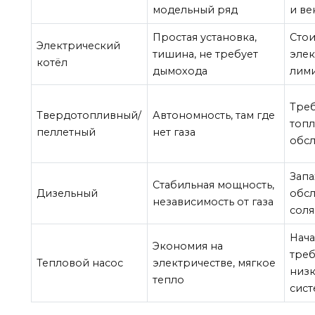
модельный ряд
и ве
Простая установка,
Сто
Электрический
тишина, не требует
элек
котёл
дымохода
лим
Треб
Твердотопливный/
Автономность, там где
топл
пеллетный
нет газа
обс
Запа
Стабильная мощность,
Дизельный
обсл
независимость от газа
сол
Нача
Экономия на
треб
Тепловой насос
электричестве, мягкое
низ
тепло
сис