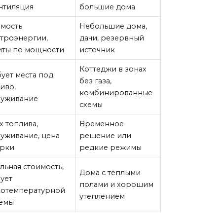
нтиляция
большие дома
имость
Небольшие дома,
троэнергии,
дачи, резервный
иты по мощности
источник
Коттеджи в зонах
ует места под
без газа,
иво,
комбинированные
луживание
схемы
х топлива,
Временное
уживание, цена
решение или
ярки
редкие режимы
льная стоимость,
Дома с тёплыми
ует
полами и хорошим
котемпературной
утеплением
темы