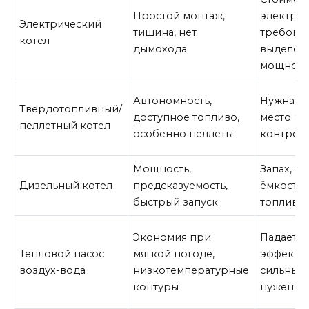
Простой монтаж,
электро
Электрический
тишина, нет
требован
котел
дымохода
выделен
мощност
Автономность,
Нужна за
Твердотопливный/
доступное топливо,
место по
пеллетный котел
особенно пеллеты
контроль
Мощность,
Запах, т
Дизельный котел
предсказуемость,
ёмкостям
быстрый запуск
топлива
Экономия при
Падает
Тепловой насос
мягкой погоде,
эффектив
воздух-вода
низкотемпературные
сильный 
контуры
нужен р