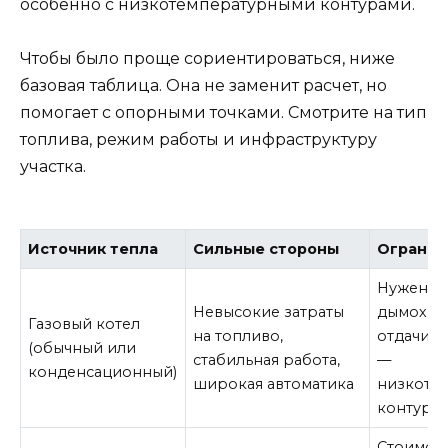
особенно с низкотемпературными контурами.
Чтобы было проще сориентироваться, ниже
базовая таблица. Она не заменит расчет, но
помогает с опорными точками. Смотрите на тип
топлива, режим работы и инфраструктуру
участка.
Источник тепла
Сильные стороны
Огранич
Нужен га
Невысокие затраты
дымоход,
Газовый котел
на топливо,
отдачи 
(обычный или
стабильная работа,
—
конденсационный)
широкая автоматика
низкоте
контуры
Стоимос