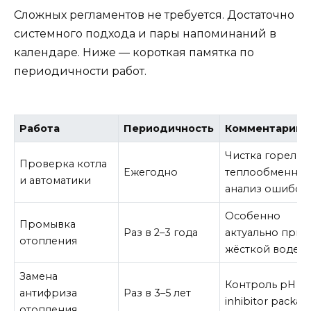
Сложных регламентов не требуется. Достаточно
системного подхода и пары напоминаний в
календаре. Ниже — короткая памятка по
периодичности работ.
Работа
Периодичность
Комментарии
Чистка горелки
Проверка котла
Ежегодно
теплообменник
и автоматики
анализ ошибок
Особенно
Промывка
Раз в 2–3 года
актуально при
отопления
жёсткой воде
Замена
Контроль pH и
антифриза
Раз в 3–5 лет
inhibitor packag
отопления