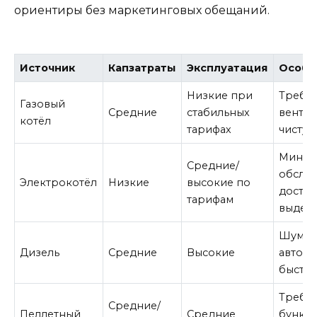
ориентиры без маркетинговых обещаний.
Источник
Капзатраты
Эксплуатация
Особе
Низкие при
Требуе
Газовый
Средние
стабильных
вентил
котёл
тарифах
чистую
Миним
Средние/
обслуж
Электрокотёл
Низкие
высокие по
достат
тарифам
выдел
Шум, з
Дизель
Средние
Высокие
автоно
быстр
Требуе
Средние/
Пеллетный
Средние
бункер