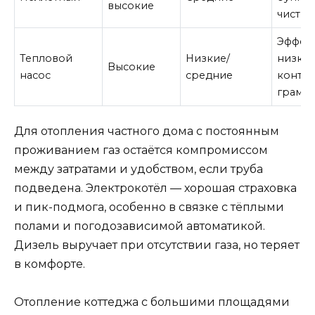
высокие
чистки
Эффект
Тепловой
Низкие/
низко
Высокие
насос
средние
контур
грамо
Для отопления частного дома с постоянным
проживанием газ остаётся компромиссом
между затратами и удобством, если труба
подведена. Электрокотёл — хорошая страховка
и пик-подмога, особенно в связке с тёплыми
полами и погодозависимой автоматикой.
Дизель выручает при отсутствии газа, но теряет
в комфорте.
Отопление коттеджа с большими площадями