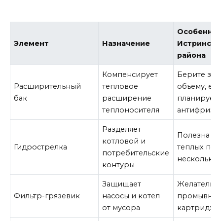
Особеннос
Элемент
Назначение
Истринско
района
Компенсирует
Берите зап
Расширительный
тепловое
объему, ес
бак
расширение
планирует
теплоносителя
антифриз
Разделяет
Полезна п
котловой и
Гидрострелка
теплых пол
потребительские
нескольких
контуры
Защищает
Желательна
Фильтр-грязевик
насосы и котел
промывны
от мусора
картридже