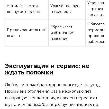
Устанавлив
Автоматический
Удаляет воздух
верхних то
воздухоотводчик
из системы
коллектор
Обязателен
Сбрасывает
Предохранительный
периодиче
избыточное
клапан
проверяйт
давление
работоспо
Эксплуатация и сервис: не
ждать поломки
Любая система благодарно реагирует на уход.
Промывка отопления раз в несколько лет
возвращает теплоотдачу, а насосы перестают
шуметь от шлама. Фильтры лучше чистить по