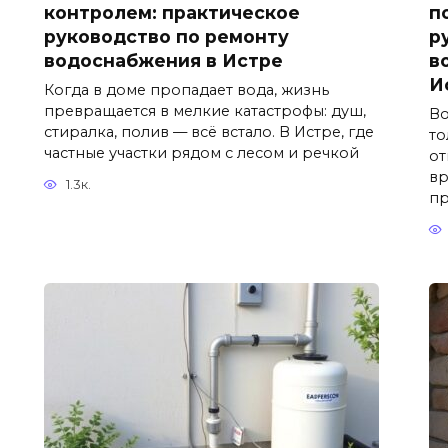
контролем: практическое
п
руководство по ремонту
р
водоснабжения в Истре
в
И
Когда в доме пропадает вода, жизнь
превращается в мелкие катастрофы: душ,
Во
стиралка, полив — всё встало. В Истре, где
то
частные участки рядом с лесом и речкой
от
вр
1.3к.
пр