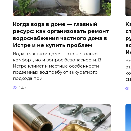
Когда вода в доме — главный
К
ресурс: как организовать ремонт
с
водоснабжения частного дома в
р
Истре и не купить проблем
в
И
Вода в частном доме — это не только
комфорт, но и вопрос безопасности. В
Во
Истре климат и местные особенности
от
подземных вод требуют аккуратного
ко
подхода при
см
1.4к.