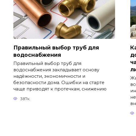
Правильный выбор труб для
К
водоснабжения
д
ч
Правильный выбор труб для
л
водоснабжения закладывает основу
надёжности, экономичности и
Жи
безопасности дома. Ошибки на старте
вс
чаще приводят к протечкам, снижению
ин
не
387к.
вн