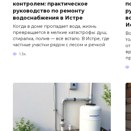
контролем: практическое
п
руководство по ремонту
р
водоснабжения в Истре
в
И
Когда в доме пропадает вода, жизнь
превращается в мелкие катастрофы: душ,
Во
стиралка, полив — всё встало. В Истре, где
то
частные участки рядом с лесом и речкой
от
вр
1.3к.
пр