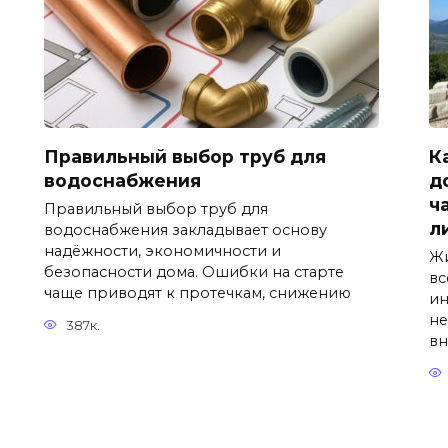
Правильный выбор труб для
К
водоснабжения
д
ч
Правильный выбор труб для
л
водоснабжения закладывает основу
надёжности, экономичности и
Жи
безопасности дома. Ошибки на старте
вс
чаще приводят к протечкам, снижению
ин
не
387к.
вн