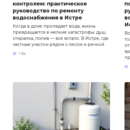
контролем: практическое
п
руководство по ремонту
р
водоснабжения в Истре
в
И
Когда в доме пропадает вода, жизнь
превращается в мелкие катастрофы: душ,
Во
стиралка, полив — всё встало. В Истре, где
то
частные участки рядом с лесом и речкой
от
вр
1.3к.
пр