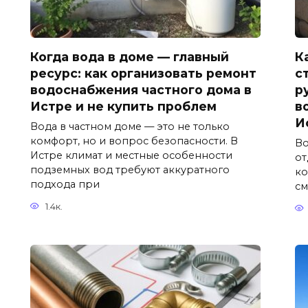
Когда вода в доме — главный
К
ресурс: как организовать ремонт
с
водоснабжения частного дома в
р
Истре и не купить проблем
в
И
Вода в частном доме — это не только
комфорт, но и вопрос безопасности. В
Во
Истре климат и местные особенности
от
подземных вод требуют аккуратного
ко
подхода при
см
1.4к.