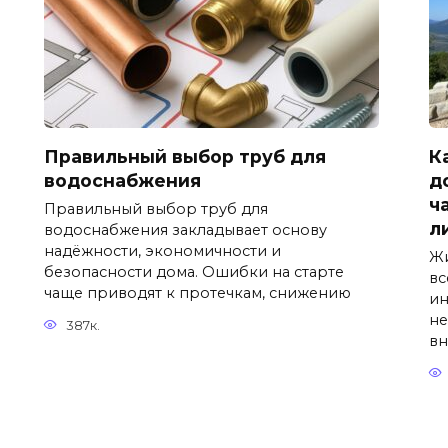
Правильный выбор труб для
К
водоснабжения
д
ч
Правильный выбор труб для
л
водоснабжения закладывает основу
надёжности, экономичности и
Жи
безопасности дома. Ошибки на старте
вс
чаще приводят к протечкам, снижению
ин
не
387к.
вн