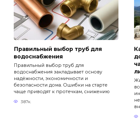
Правильный выбор труб для
К
водоснабжения
д
ч
Правильный выбор труб для
л
водоснабжения закладывает основу
надёжности, экономичности и
Жи
безопасности дома. Ошибки на старте
вс
чаще приводят к протечкам, снижению
ин
не
387к.
вн