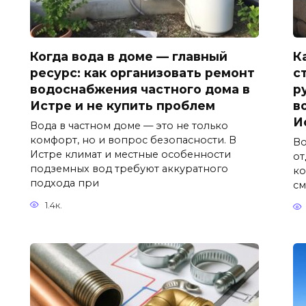
Когда вода в доме — главный
К
ресурс: как организовать ремонт
с
водоснабжения частного дома в
р
Истре и не купить проблем
в
И
Вода в частном доме — это не только
комфорт, но и вопрос безопасности. В
Во
Истре климат и местные особенности
от
подземных вод требуют аккуратного
ко
подхода при
см
1.4к.