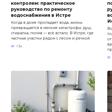
контролем: практическое
п
руководство по ремонту
р
водоснабжения в Истре
в
И
Когда в доме пропадает вода, жизнь
превращается в мелкие катастрофы: душ,
Во
стиралка, полив — всё встало. В Истре, где
то
частные участки рядом с лесом и речкой
от
вр
1.3к.
пр