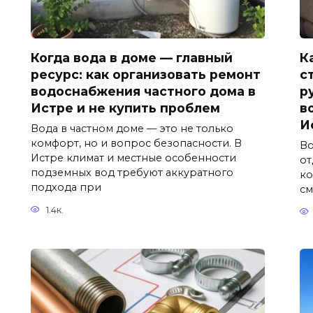
Когда вода в доме — главный
К
ресурс: как организовать ремонт
с
водоснабжения частного дома в
р
Истре и не купить проблем
в
И
Вода в частном доме — это не только
комфорт, но и вопрос безопасности. В
Во
Истре климат и местные особенности
от
подземных вод требуют аккуратного
ко
подхода при
см
1.4к.