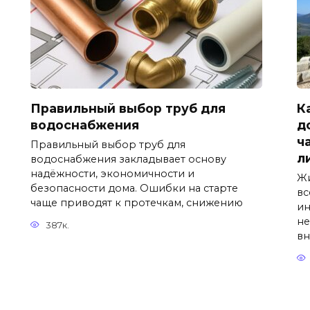
Правильный выбор труб для
К
водоснабжения
д
ч
Правильный выбор труб для
л
водоснабжения закладывает основу
надёжности, экономичности и
Жи
безопасности дома. Ошибки на старте
вс
чаще приводят к протечкам, снижению
ин
не
387к.
вн