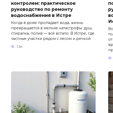
контролем: практическое
п
руководство по ремонту
р
водоснабжения в Истре
в
И
Когда в доме пропадает вода, жизнь
превращается в мелкие катастрофы: душ,
Во
стиралка, полив — всё встало. В Истре, где
то
частные участки рядом с лесом и речкой
от
вр
1.3к.
пр