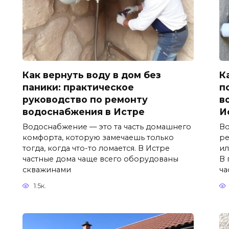
Как вернуть воду в дом без
К
паники: практическое
п
руководство по ремонту
в
водоснабжения в Истре
И
Водоснабжение — это та часть домашнего
Во
комфорта, которую замечаешь только
ре
тогда, когда что-то ломается. В Истре
ил
частные дома чаще всего оборудованы
В 
скважинами
ча
1.5к.