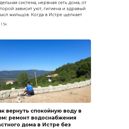
дельная система, нервная сеть дома, от
торой зависит уют, гигиена и здравый
ысл жильцов. Когда в Истре щёлкает
1.5к.
ак вернуть спокойную воду в
ом: ремонт водоснабжения
астного дома в Истре без