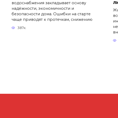
л
водоснабжения закладывает основу
надёжности, экономичности и
Жи
безопасности дома. Ошибки на старте
вс
чаще приводят к протечкам, снижению
ин
не
387к.
вн