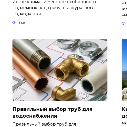
Истре климат и местные особенности
от
подземных вод требуют аккуратного
ко
подхода при
см
1.4к.
Правильный выбор труб для
К
водоснабжения
д
ч
Правильный выбор труб для