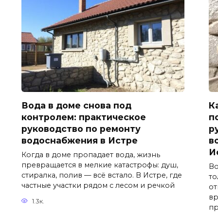
Вода в доме снова под
К
контролем: практическое
п
руководство по ремонту
р
водоснабжения в Истре
в
И
Когда в доме пропадает вода, жизнь
превращается в мелкие катастрофы: душ,
Во
стиралка, полив — всё встало. В Истре, где
то
частные участки рядом с лесом и речкой
от
вр
1.3к.
пр