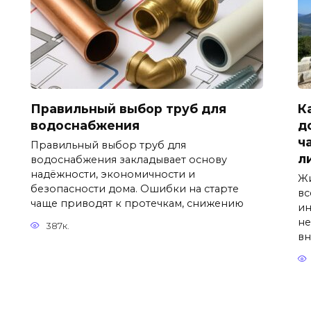
Правильный выбор труб для
К
водоснабжения
д
ч
Правильный выбор труб для
л
водоснабжения закладывает основу
надёжности, экономичности и
Жи
безопасности дома. Ошибки на старте
вс
чаще приводят к протечкам, снижению
ин
не
387к.
вн