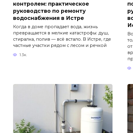
контролем: практическое
п
руководство по ремонту
р
водоснабжения в Истре
в
И
Когда в доме пропадает вода, жизнь
превращается в мелкие катастрофы: душ,
Во
стиралка, полив — всё встало. В Истре, где
то
частные участки рядом с лесом и речкой
от
вр
1.3к.
пр