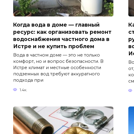
Когда вода в доме — главный
К
ресурс: как организовать ремонт
с
водоснабжения частного дома в
р
Истре и не купить проблем
в
И
Вода в частном доме — это не только
комфорт, но и вопрос безопасности. В
Во
Истре климат и местные особенности
от
подземных вод требуют аккуратного
ко
подхода при
см
1.4к.