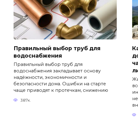
Правильный выбор труб для
К
водоснабжения
д
ч
Правильный выбор труб для
л
водоснабжения закладывает основу
надёжности, экономичности и
Жи
безопасности дома. Ошибки на старте
вс
чаще приводят к протечкам, снижению
ин
не
387к.
вн