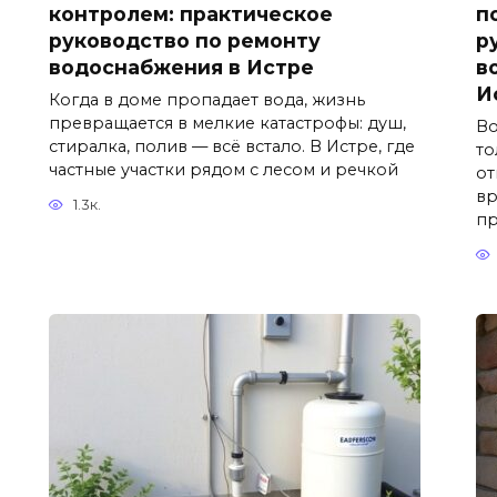
контролем: практическое
п
руководство по ремонту
р
водоснабжения в Истре
в
И
Когда в доме пропадает вода, жизнь
превращается в мелкие катастрофы: душ,
Во
стиралка, полив — всё встало. В Истре, где
то
частные участки рядом с лесом и речкой
от
вр
1.3к.
пр