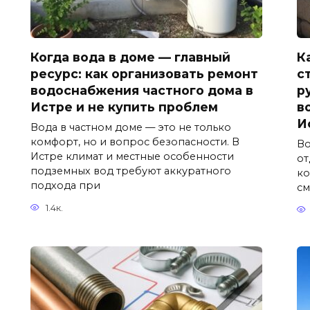
Когда вода в доме — главный
К
ресурс: как организовать ремонт
с
водоснабжения частного дома в
р
Истре и не купить проблем
в
И
Вода в частном доме — это не только
комфорт, но и вопрос безопасности. В
Во
Истре климат и местные особенности
от
подземных вод требуют аккуратного
ко
подхода при
см
1.4к.